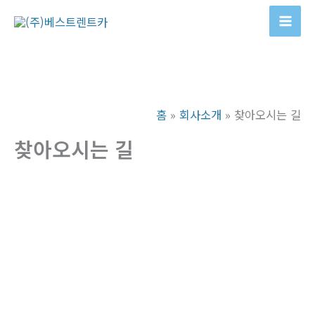
콘
텐
Mai
츠
Men
로
건
너
홈
회사소개
찾아오시는 길
뛰
기
찾아오시는 길