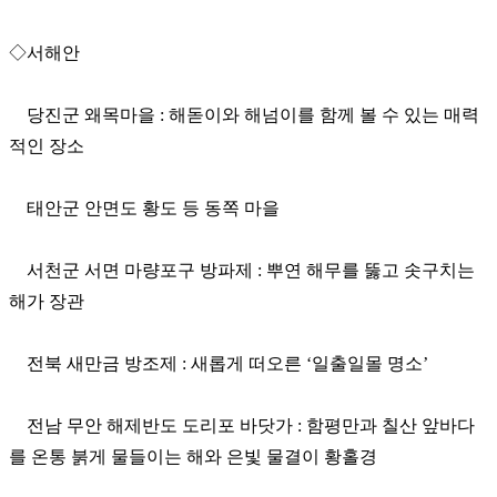
◇서해안
당진군 왜목마을 : 해돋이와 해넘이를 함께 볼 수 있는 매력
적인 장소
태안군 안면도 황도 등 동쪽 마을
서천군 서면 마량포구 방파제 : 뿌연 해무를 뚫고 솟구치는
해가 장관
전북 새만금 방조제 : 새롭게 떠오른 ‘일출일몰 명소’
전남 무안 해제반도 도리포 바닷가 : 함평만과 칠산 앞바다
를 온통 붉게 물들이는 해와 은빛 물결이 황홀경