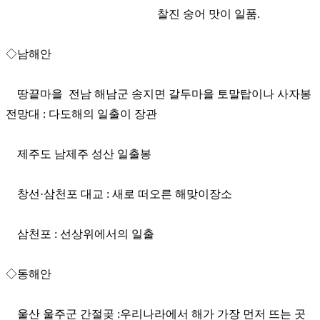
찰진 숭어 맛이 일품.
◇남해안
땅끝마을 전남 해남군 송지면 갈두마을 토말탑이나 사자봉
전망대 : 다도해의 일출이 장관
제주도 남제주 성산 일출봉
창선·삼천포 대교 : 새로 떠오른 해맞이장소
삼천포 : 선상위에서의 일출
◇동해안
울산 울주군 간절곶 :우리나라에서 해가 가장 먼저 뜨는 곳