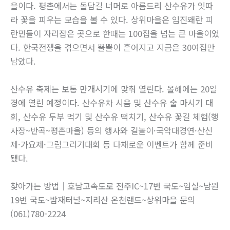
을이다. 평촌에서는 돌담길 너머로 아름드리 산수유가 잇따
라 꽃을 피우는 모습을 볼 수 있다. 상위마을은 임진왜란 피
란민들이 자리잡은 곳으로 한때는 100집을 넘는 큰 마을이었
다. 한국전쟁을 겪으면서 뿔뿔이 흩어지고 지금은 30여집만
남았다.
산수유 축제는 보통 만개시기에 맞춰 열린다. 올해에는 20일
경에 열린 예정이다. 산수유차 시음 및 산수유 술 마시기 대
회, 산수유 두부 먹기 및 산수유 떡치기, 산수유 꽃길 체험(행
사장~반곡~평촌마을) 등의 행사와 길놀이·국악대경연·산신
제·가요제·그림그리기대회 등 다채로운 이벤트가 함께 준비
됐다.
찾아가는 방법｜호남고속도로 전주IC~17번 국도~임실~남원
19번 국도~밤재터널~지리산 온천랜드~상위마을 문의
(061)780-2224