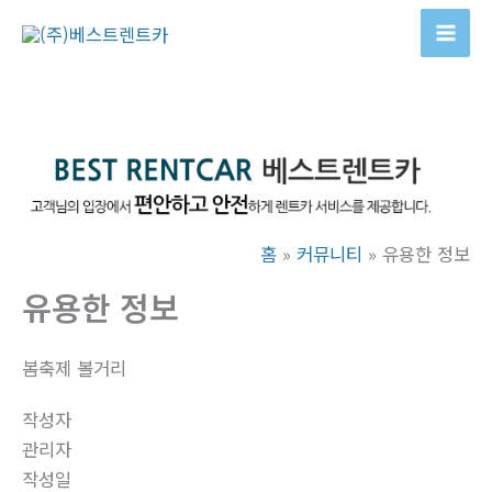
콘
텐
Mai
츠
Men
로
건
너
뛰
기
홈
커뮤니티
유용한 정보
유용한 정보
봄축제 볼거리
작성자
관리자
작성일