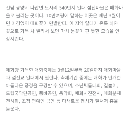
전남 광양시 다압면 도사리 540번지 일대 섬진마을은 매화마
을로 불리는 곳이다. 10만여평에 달하는 이곳은 매년 3월이
면 어김없이 매화꽃이 만발한다. 이 지역 일대가 온통 하얀
꽃으로 가득 차 멀리서 보면 마치 눈꽃이 핀 듯한 모습을 연
상시킨다.
매화향 가득한 매화축제는 3월12일부터 20일까지 매화마을
과 섬진교 일대에서 열린다. 축제기간 중에는 매화가 만개한
아름다운 풍경을 구경할 수 있으며, 소년씨름대회, 길놀이,
도립국악단공연, 품바공연, 음악회, 매화사진전시, 매화분재
전시회, 초청 연예인 공연 등 다채로운 행사가 펼쳐져 흥을
돋운다.