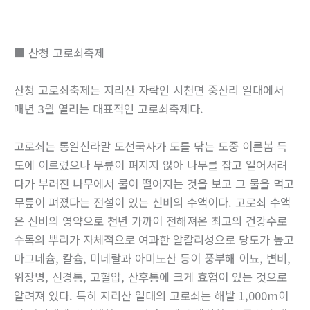
■ 산청 고로쇠축제
산청 고로쇠축제는 지리산 자락인 시천면 중산리 일대에서
매년 3월 열리는 대표적인 고로쇠축제다.
고로쇠는 통일신라말 도선국사가 도를 닦는 도중 이른봄 득
도에 이르렀으나 무릎이 펴지지 않아 나무를 잡고 일어서려
다가 부러진 나무에서 물이 떨어지는 것을 보고 그 물을 먹고
무릎이 펴졌다는 전설이 있는 신비의 수액이다. 고로쇠 수액
은 신비의 영약으로 천년 가까이 전해져온 최고의 건강수로
수목의 뿌리가 자체적으로 여과한 알칼리성으로 당도가 높고
마그네슘, 칼슘, 미네랄과 아미노산 등이 풍부해 이뇨, 변비,
위장병, 신경통, 고혈압, 산후통에 크게 효험이 있는 것으로
알려져 있다. 특히 지리산 일대의 고로쇠는 해발 1,000m이