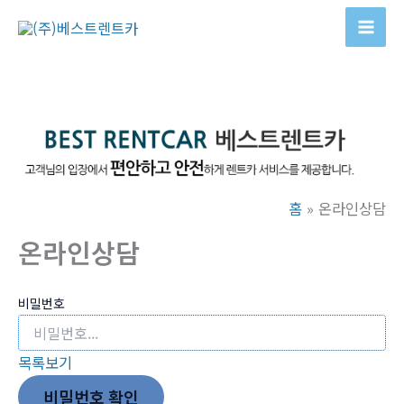
콘
텐
Mai
츠
Men
로
건
너
뛰
기
홈
온라인상담
온라인상담
비밀번호
목록보기
비밀번호 확인